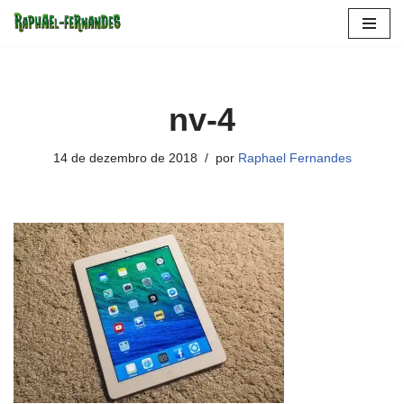
Pular
para
o
nv-4
conteúdo
14 de dezembro de 2018
por
Raphael Fernandes