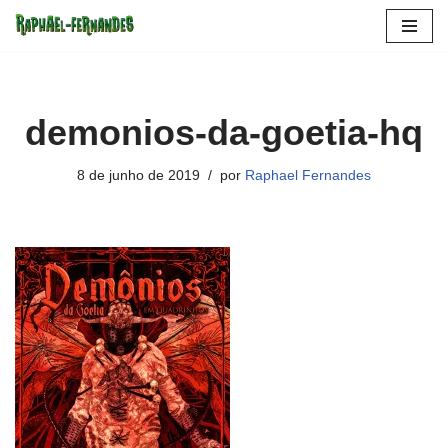
Pular
para
o
demonios-da-goetia-hq
conteúdo
8 de junho de 2019
por
Raphael Fernandes